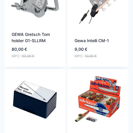
GEWA Gretsch Tom
holder G1-SLLRM
Gewa Intelli CM-1
80,00
€
9,00
€
MPC:
93,00
€
MPC:
10,00
€