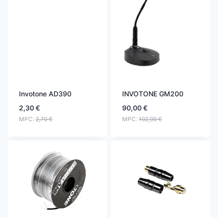
Invotone AD390
INVOTONE GM200
2,30
€
90,00
€
MPC:
2,70
€
MPC:
102,00
€