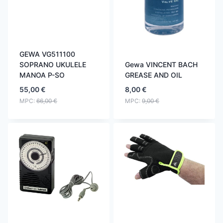
GEWA VG511100
SOPRANO UKULELE
Gewa VINCENT BACH
MANOA P-SO
GREASE AND OIL
55,00
€
8,00
€
MPC:
66,00
€
MPC:
9,00
€