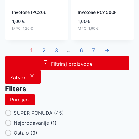
Invotone IPC206
Invotone RCA500F
1,00
€
1,60
€
MPC:
1,20
€
MPC:
1,90
€
1
2
3
…
6
7
→
Filtriraj proizvode
Zatvori
Filters
Primijeni
Category Facet
SUPER PONUDA
(45)
Najprodavanije
(1)
Ostalo
(3)