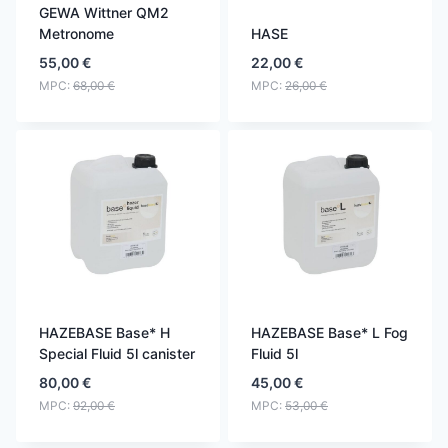
GEWA Wittner QM2
Metronome
HASE
55,00
€
22,00
€
MPC:
68,00
€
MPC:
26,00
€
HAZEBASE Base* H
HAZEBASE Base* L Fog
Special Fluid 5l canister
Fluid 5l
80,00
€
45,00
€
MPC:
92,00
€
MPC:
53,00
€