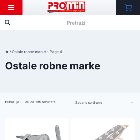
Skip
to
content
/
Ostale robne marke
- Page 4
Ostale robne marke
Prikazuje 1 - 30 od 195 rezultata