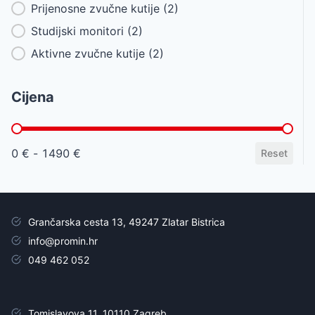
Prijenosne zvučne kutije
(2)
Studijski monitori
(2)
Aktivne zvučne kutije
(2)
Cijena
Cijena
0 € - 1490 €
Reset
Grančarska cesta 13, 49247 Zlatar Bistrica
info@promin.hr
049 462 052
Tomislavova 11, 10110 Zagreb