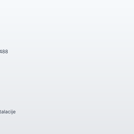
 488
talacije