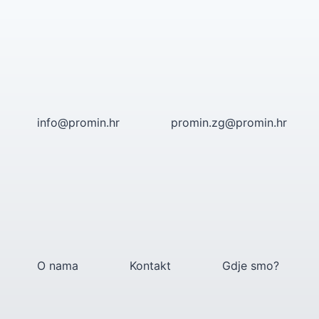
Skip
to
content
info@promin.hr
promin.zg@promin.hr
O nama
Kontakt
Gdje smo?