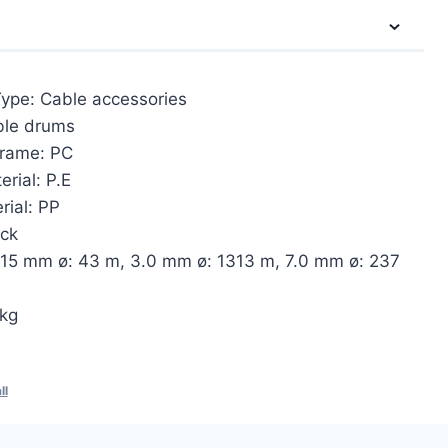
ype: Cable accessories
ble drums
frame: PC
rial: P.E
rial: PP
ack
 15 mm ø: 43 m, 3.0 mm ø: 1313 m, 7.0 mm ø: 237
4kg
ll