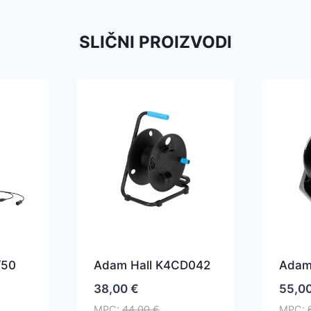
SLIČNI PROIZVODI
/50
Adam Hall K4CD042
Adam
38,00
€
55,0
MPC:
44,00
€
MPC: