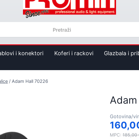
ablovi i konektori
Koferi i rackovi
Glazbala i pri
lice
/
Adam Hall 70226
Adam 
Gotovina/vi
160,
MPC:
185,00