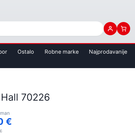
bor
Ostalo
Robne marke
Najprodavanije
Hall 70226
rman
00
€
€