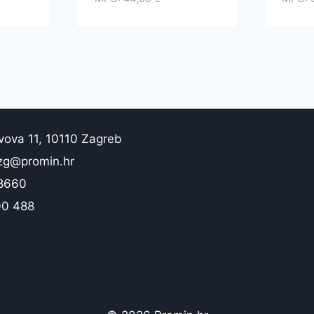
vova 11, 10110 Zagreb
zg@promin.hr
 8660
00 488