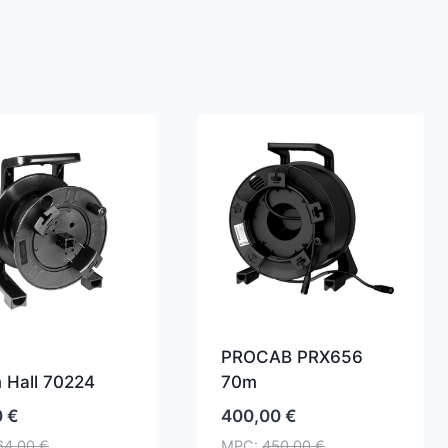
PROCAB PRX656
 Hall 70224
70m
0
€
400,00
€
64,00
€
MPC:
450,00
€