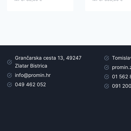
Grančarska cesta 13, 49247
Tomisla
Zlatar Bistrica
promin.
info@promin.hr
01 562
049 462 052
091 20