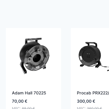
Adam Hall 70225
Procab PRX222
70,00
€
300,00
€
MPC:
88,00
€
MPC:
360,00
€