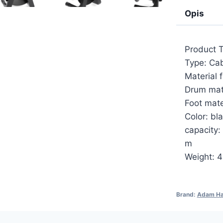
Opis
Product T
Type: Ca
Material 
Drum mate
Foot mate
Color: bl
capacity:
m
Weight: 
Brand:
Adam Ha