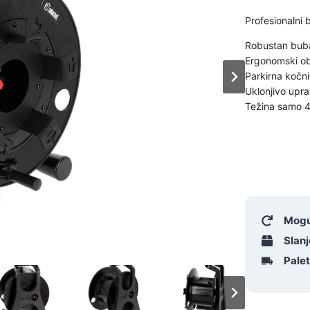
Profesionalni 
Robustan buba
Ergonomski ob
Parkirna kočn
Uklonjivo upra
Težina samo 4
Mogu
Slanj
Pale