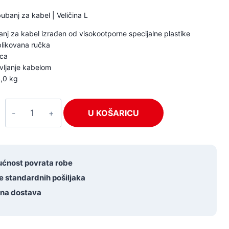
bubanj za kabel | Veličina L
nj za kabel izrađen od visokootporne specijalne plastike
likovana ručka
ica
vljanje kabelom
,0 kg
Adam
U KOŠARICU
Hall
70226
količina
ćnost povrata robe
e standardnih pošiljaka
tna dostava