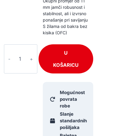
Ukupni promjer od 11
mm jamči robusnost i
stabilnost, ali i izvrsno
ponašanje pri savijanju
S žilama od bakra bez
kisika (OFC)
Adam
U
Hall
K4L240
KOŠARICU
količina
Mogućnost
povrata
robe
Slanje
standardnih
pošiljaka
Paletna