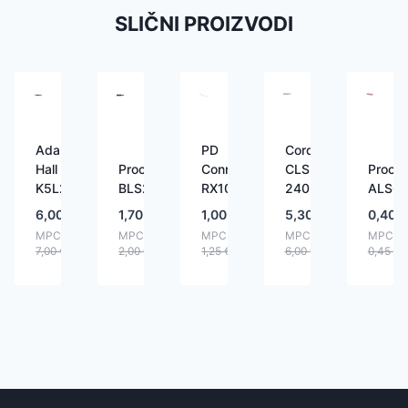
SLIČNI PROIZVODI
Adam
PD
Cordial
Hall
Procab
Connex
CLS
Proca
K5L240
BLS225
RX10W
240
ALS07
6,00
€
1,70
€
1,00
€
5,30
€
0,40
€
MPC:
MPC:
MPC:
MPC:
MPC:
7,00
€
2,00
€
1,25
€
6,00
€
0,45
€