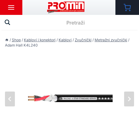
Skip
to
content
/
Shop
/
Kablovi i konektori
/
Kablovi
/
Zvučnički
/
Metražni zvučnički
/
Adam Hall K4L240