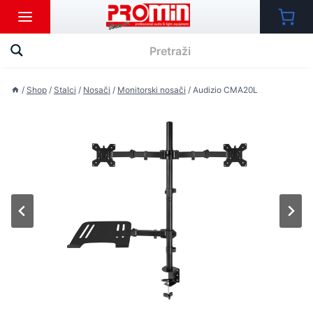
Skip
to
content
/
Shop
/
Stalci
/
Nosači
/
Monitorski nosači
/
Audizio CMA20L