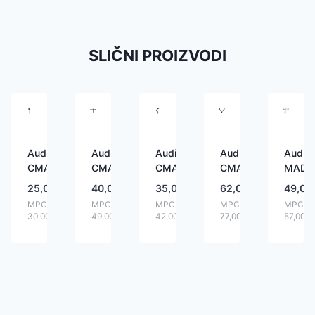
SLIČNI PROIZVODI
Audizio
Audizio
Audizio
Audizio
Audizi
CMA10S
CMA20
CMA10G
CMA20G
MAD2
25,00
€
40,00
€
35,00
€
62,00
€
49,00
MPC:
MPC:
MPC:
MPC:
MPC:
30,00
€
49,00
€
42,00
€
77,00
€
57,00
€