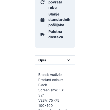
povrata
robe
Slanje
standardnih
pošiljaka
Paletna
dostava
Opis
Brand: Audizio
Product colour:
Black
Screen size: 13″ –
32″
VESA: 75×75,
100×100