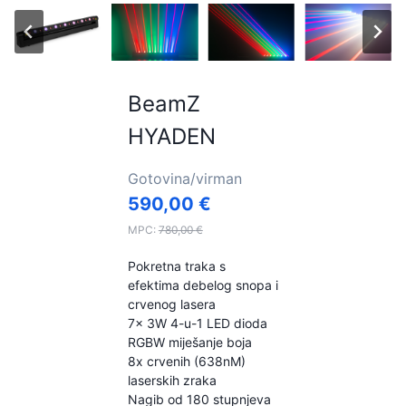
BeamZ
HYADEN
Gotovina/virman
590,00
€
MPC:
780,00
€
Pokretna traka s
efektima debelog snopa i
crvenog lasera
7x 3W 4-u-1 LED dioda
RGBW miješanje boja
8x crvenih (638nM)
laserskih zraka
Nagib od 180 stupnjeva