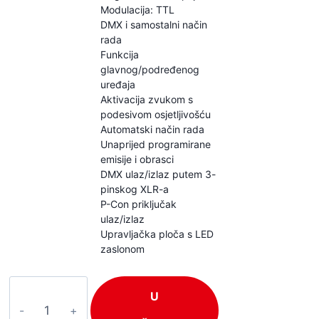
Modulacija: TTL
DMX i samostalni način
rada
Funkcija
glavnog/podređenog
uređaja
Aktivacija zvukom s
podesivom osjetljivošću
Automatski način rada
Unaprijed programirane
emisije i obrasci
DMX ulaz/izlaz putem 3-
pinskog XLR-a
P-Con priključak
ulaz/izlaz
Upravljačka ploča s LED
zaslonom
BeamZ
U
HYADEN
količina