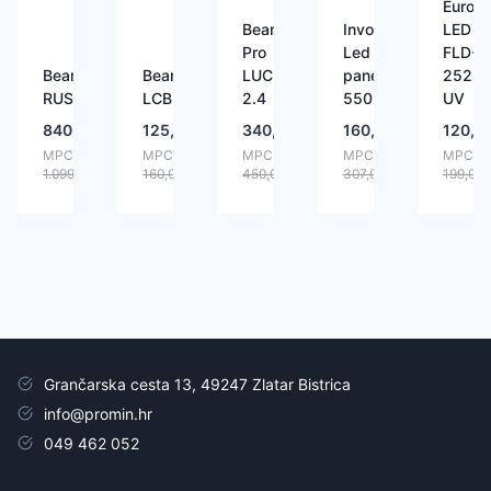
Eurolit
BeamZ
Involight
LED
Pro
Led
FLD-
BeamZ
BeamZ
LUCID
panel
252
RUSH
LCB224
2.4
550
UV
840,00
€
125,00
€
340,00
€
160,00
€
120,0
MPC:
MPC:
MPC:
MPC:
MPC:
1.099,00
€
160,00
€
450,00
€
307,00
€
199,00
Grančarska cesta 13, 49247 Zlatar Bistrica
info@promin.hr
049 462 052