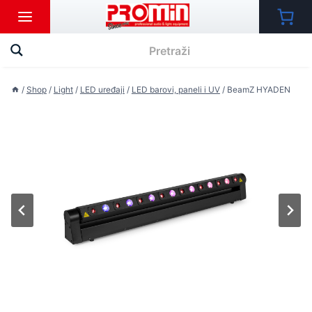
Skip
to
content
/
Shop
/
Light
/
LED uređaji
/
LED barovi, paneli i UV
/
BeamZ HYADEN