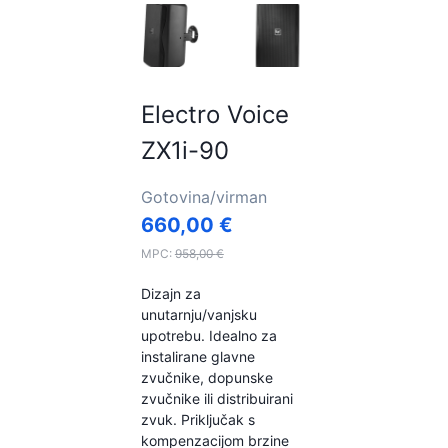
Electro Voice
ZX1i-90
Gotovina/virman
660,00
€
MPC:
958,00
€
Dizajn za
unutarnju/vanjsku
upotrebu. Idealno za
instalirane glavne
zvučnike, dopunske
zvučnike ili distribuirani
zvuk. Priključak s
kompenzacijom brzine