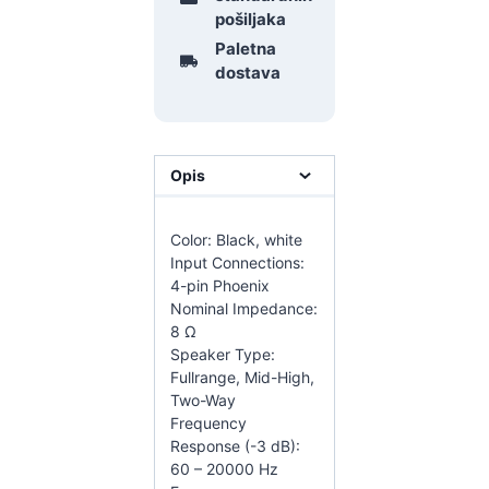
pošiljaka
Paletna
dostava
Opis
Color: Black, white
Input Connections:
4-pin Phoenix
Nominal Impedance:
8 Ω
Speaker Type:
Fullrange, Mid-High,
Two-Way
Frequency
Response (-3 dB):
60 – 20000 Hz