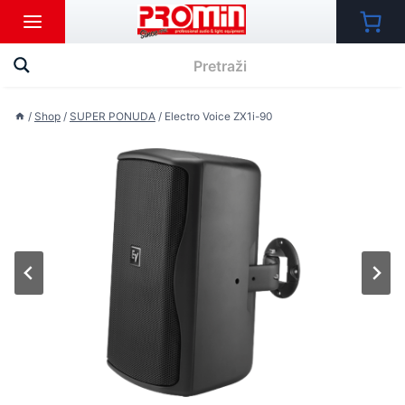
Skip
to
content
/
Shop
/
SUPER PONUDA
/
Electro Voice ZX1i-90