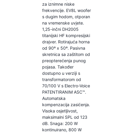
za iznimne niske
frekvencije. EV8L woofer
s dugim hodom, otporan
na vremenske uvjete.
1,25-inčni DH2005
titanijski HF kompresijski
drajver. Rotirajuća horna
od 90º x 50º. Pasivna
skretnica sa zaštitom od
preopterećenja punog
pojasa. Također
dostupno u verziji s
transformatorom od
70/100 V s Electro-Voice
PATENTIRANIM ASC™.
Automatska
kompenzacija zasićenja.
Visoka osjetljivost,
maksimalni SPL od 123
dB. Snaga: 200 W
kontinuirano, 800 W