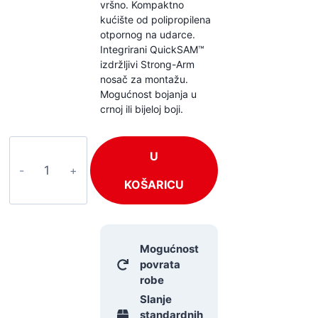
vršno. Kompaktno
kućište od polipropilena
otpornog na udarce.
Integrirani QuickSAM™
izdržljivi Strong-Arm
nosač za montažu.
Mogućnost bojanja u
crnoj ili bijeloj boji.
Electro
U
Voice
ZX1i-
KOŠARICU
90
količina
Mogućnost
povrata
robe
Slanje
standardnih