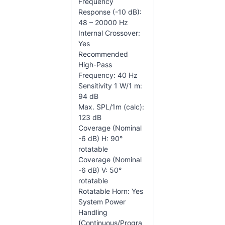
Frequency
Response (-10 dB):
48 – 20000 Hz
Internal Crossover:
Yes
Recommended
High-Pass
Frequency: 40 Hz
Sensitivity 1 W/1 m:
94 dB
Max. SPL/1m (calc):
123 dB
Coverage (Nominal
-6 dB) H: 90°
rotatable
Coverage (Nominal
-6 dB) V: 50°
rotatable
Rotatable Horn: Yes
System Power
Handling
(Continuous/Progra