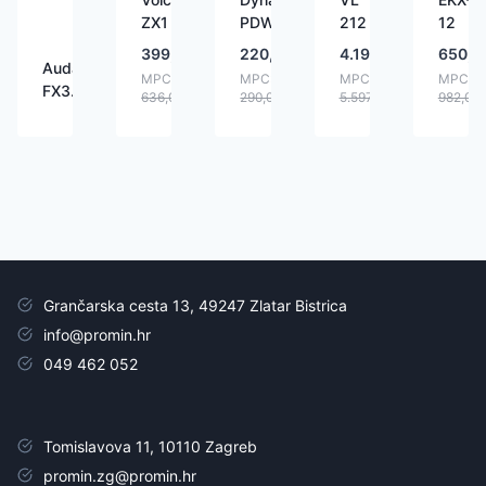
ZX1
PDW8B
212
12
399,00
€
220,00
€
4.199,00
€
650,0
Audac
MPC:
MPC:
MPC:
MPC:
FX3.15
636,00
€
290,00
€
5.597,00
€
982,00
Grančarska cesta 13, 49247 Zlatar Bistrica
info@promin.hr
049 462 052
Tomislavova 11, 10110 Zagreb
promin.zg@promin.hr