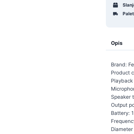
Slanj
Pale
Opis
Brand: F
Product c
Playback 
Microphon
Speaker t
Output p
Battery: 
Frequenc
Diameter 