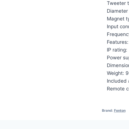
Tweeter t
Diameter 
Magnet ty
Input co
Frequenc
Features
IP rating:
Power su
Dimensio
Weight: 9
Included 
Remote co
Brand:
Fenton