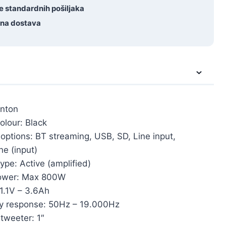
e standardnih pošiljaka
tna dostava
enton
olour: Black
options: BT streaming, USB, SD, Line input,
e (input)
ype: Active (amplified)
ower: Max 800W
11.1V – 3.6Ah
y response: 50Hz – 19.000Hz
tweeter: 1″