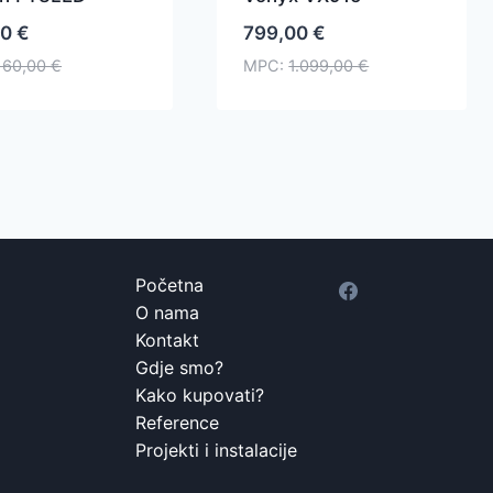
00
€
799,00
€
160,00
€
MPC:
1.099,00
€
Početna
O nama
Kontakt
Gdje smo?
Kako kupovati?
Reference
Projekti i instalacije