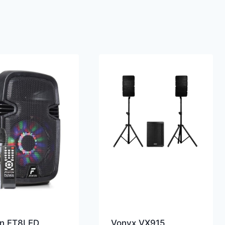
on FT8LED
Vonyx VX915