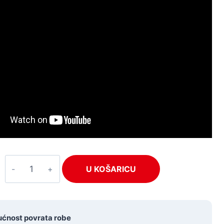
Fenton
U KOŠARICU
FT15LED
MK2
količina
ćnost povrata robe