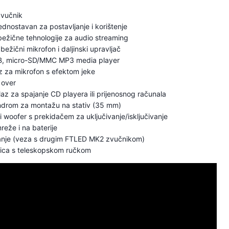
zvučnik
ednostavan za postavljanje i korištenje
bežične tehnologije za audio streaming
bežični mikrofon i daljinski upravljač
SB, micro-SD/MMC MP3 media player
z za mikrofon s efektom jeke
 over
az za spajanje CD playera ili prijenosnog računala
indrom za montažu na stativ (35 mm)
ni woofer s prekidačem za uključivanje/isključivanje
reže i na baterije
anje (veza s drugim FTLED MK2 zvučnikom)
olica s teleskopskom ručkom