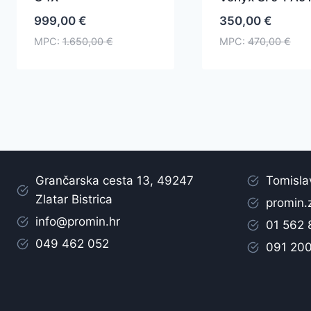
999,00
€
350,00
€
MPC:
1.650,00
€
MPC:
470,00
€
Grančarska cesta 13, 49247
Tomisla
Zlatar Bistrica
promin.
info@promin.hr
01 562
049 462 052
091 20