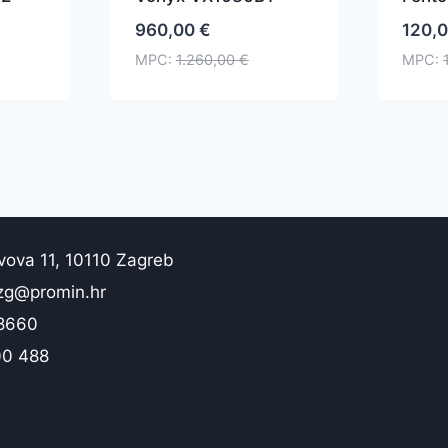
960,00
€
120,
MPC:
1.260,00
€
MPC:
vova 11, 10110 Zagreb
zg@promin.hr
 8660
00 488