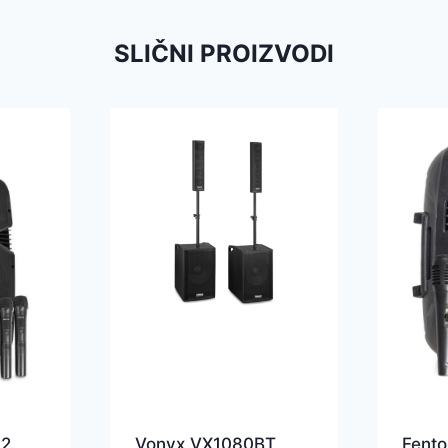
SLIČNI PROIZVODI
12
Vonyx VX1080BT
Fent