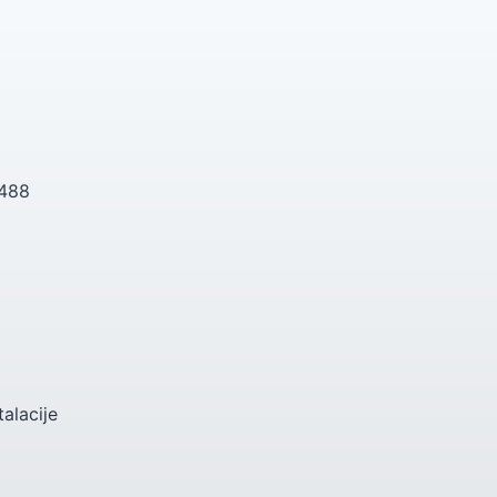
 488
talacije