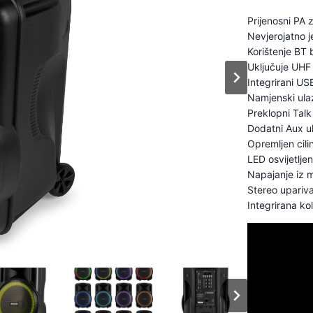
Prijenosni PA 
Nevjerojatno j
Korištenje BT 
Uključuje UHF 
Integrirani U
Namjenski ula
Preklopni Talk
Dodatni Aux ul
Opremljen cil
LED osvijetlje
Napajanje iz m
Stereo upariv
Integrirana k