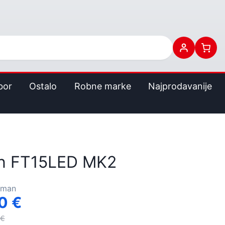
bor
Ostalo
Robne marke
Najprodavanije
n FT15LED MK2
rman
00
€
€