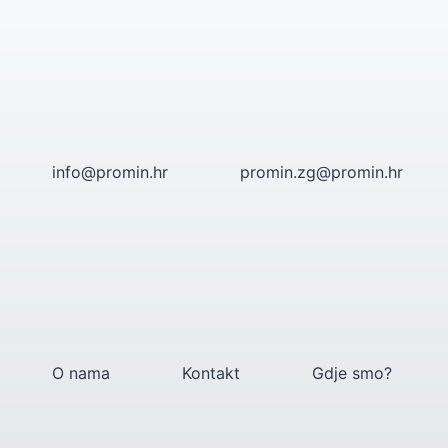
Skip
to
content
info@promin.hr
promin.zg@promin.hr
O nama
Kontakt
Gdje smo?