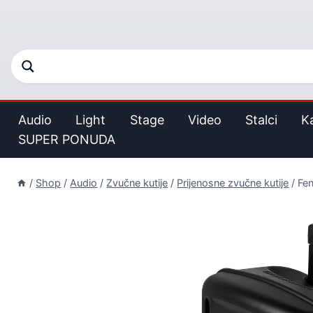
Audio
Light
Stage
Video
Stalci
K
SUPER PONUDA
/
Shop
/
Audio
/
Zvučne kutije
/
Prijenosne zvučne kutije
/
Fe