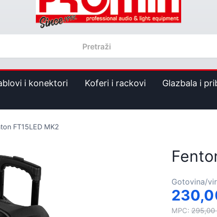
ablovi i konektori
Koferi i rackovi
Glazbala i pri
nton FT15LED MK2
Fento
Gotovina/vi
230,
MPC:
295,00