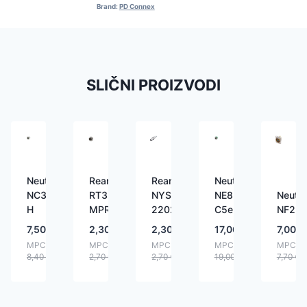
Brand:
PD Connex
SLIČNI PROIZVODI
Neutrik
Rean
Rean
Neutrik
NC3FD-
RT3
NYS
NE8FDH-
Neutri
H
MPR
2202
C5e
NF2D
7,50
€
2,30
€
2,30
€
17,00
€
7,00
€
MPC:
MPC:
MPC:
MPC:
MPC:
8,40
€
2,70
€
2,70
€
19,00
€
7,70
€