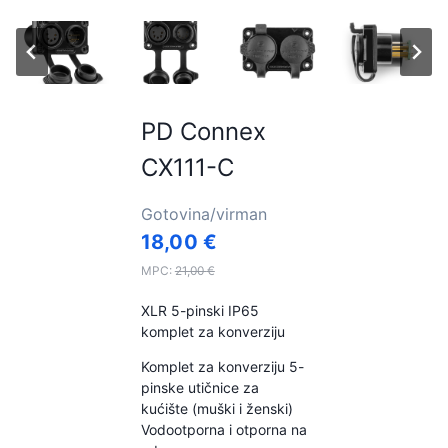
PD Connex
CX111-C
Gotovina/virman
18,00
€
MPC:
21,00
€
XLR 5-pinski IP65
komplet za konverziju
Komplet za konverziju 5-
pinske utičnice za
kućište (muški i ženski)
Vodootporna i otporna na