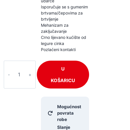
udarce
Isporučuje se s gumenim
brtvama/čepovima za
brtvljenje
Mehanizam za
zaključavanje
Crno lijevano kućište od
legure cinka
Pozlaćeni kontakti
PD
U
Connex
CX111-
KOŠARICU
C
količina
Mogućnost
povrata
robe
Slanje