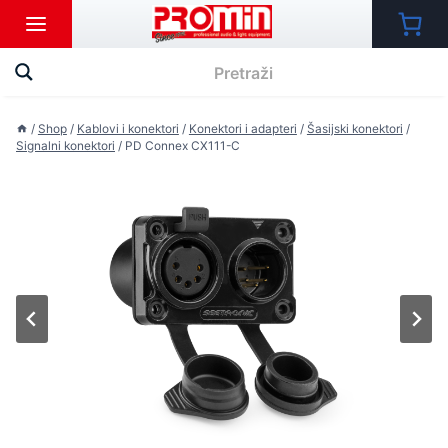
Skip
to
content
/
Shop
/
Kablovi i konektori
/
Konektori i adapteri
/
Šasijski konektori
/
Signalni konektori
/
PD Connex CX111-C