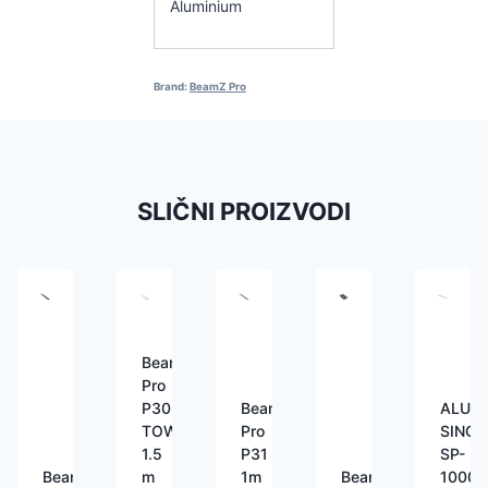
Aluminium
Brand:
BeamZ Pro
SLIČNI PROIZVODI
BeamZ
Pro
BeamZ
ALUT
P30
Pro
SINGL
TOWER
P31
SP-
1.5
1m
1000
BeamZ
m
BeamZ