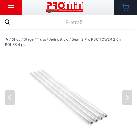
Skip
to
content
/
Shop
/
Stage
/
Truss
/
Jednostruki
/
BeamZ Pro P30 TOWER 2.0 m
POLES 4 pcs