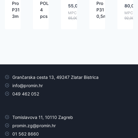
Pro
POLES
Pro
55,00
€
80,00
P31
4
P31
MPC:
MPC:
3m
pcs
0,5m
65,00
€
92,00
€
Grančarska cesta 13, 49247 Zlatar Bistrica
info@promin.hr
049 462 052
Tomislavova 11, 10110 Zagreb
promin.zg@promin.hr
01 562 8660