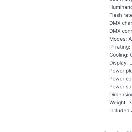
Illuminan
Flash rat
DMX chann
DMX conn
Modes: A
IP rating:
Cooling: 
Display: 
Power pl
Power co
Power su
Dimensio
Weight: 3
Included 