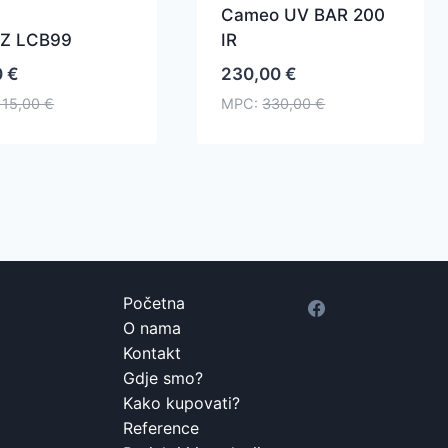
Cameo UV BAR 200
Z LCB99
IR
0
€
230,00
€
115,00
€
MPC:
330,00
€
Početna
O nama
Kontakt
Gdje smo?
Kako kupovati?
Reference