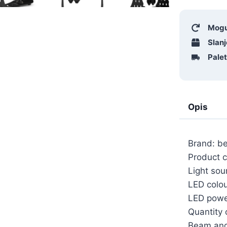
Mogu
Slanj
Pale
Opis
Brand: b
Product c
Light sou
LED colou
LED powe
Quantity 
Beam ang