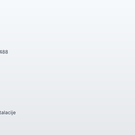
 488
talacije