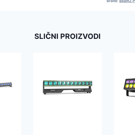
Brand:
BeamZ P
SLIČNI PROIZVODI