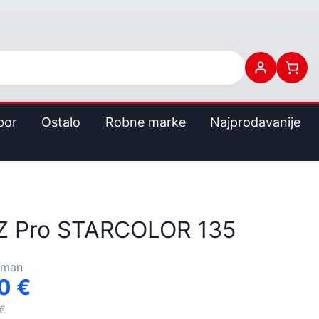
bor
Ostalo
Robne marke
Najprodavanije
 Pro STARCOLOR 135
rman
00
€
€