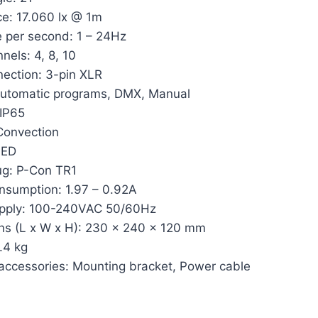
ce: 17.060 lx @ 1m
e per second: 1 – 24Hz
els: 4, 8, 10
ection: 3-pin XLR
utomatic programs, DMX, Manual
 IP65
Convection
LED
ug: P-Con TR1
nsumption: 1.97 – 0.92A
pply: 100-240VAC 50/60Hz
ns (L x W x H): 230 x 240 x 120 mm
.4 kg
accessories: Mounting bracket, Power cable