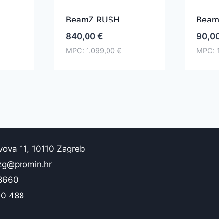
BeamZ RUSH
Beam
840,00
€
90,0
MPC:
1.099,00
€
MPC:
vova 11, 10110 Zagreb
zg@promin.hr
 8660
00 488