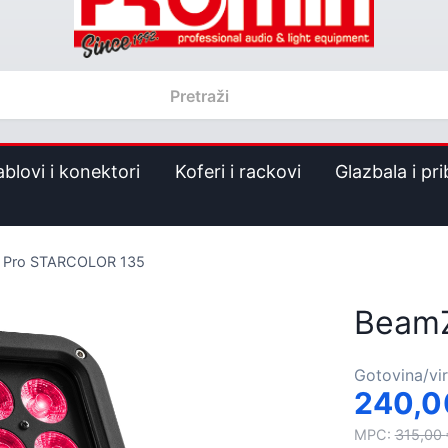
ablovi i konektori
Koferi i rackovi
Glazbala i pri
 Pro STARCOLOR 135
BeamZ
Gotovina/vi
240,
MPC:
315,00