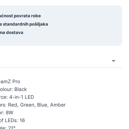
135
količina
ćnost povrata robe
e standardnih pošiljaka
tna dostava
eamZ Pro
olour: Black
rce: 4-in-1 LED
rs: Red, Green, Blue, Amber
r: 8W
of LEDs: 16
le: 21°