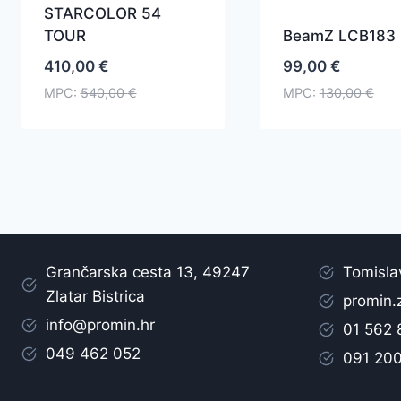
STARCOLOR 54
TOUR
BeamZ LCB183
410,00
€
99,00
€
MPC:
540,00
€
MPC:
130,00
€
Grančarska cesta 13, 49247
Tomisla
Zlatar Bistrica
promin.
info@promin.hr
01 562
049 462 052
091 20