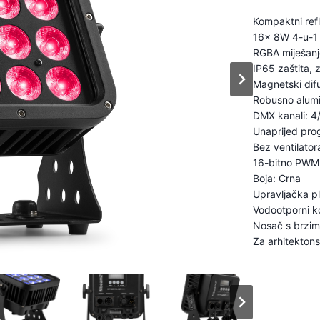
Kompaktni refl
16x 8W 4-u-1
RGBA miješanj
IP65 zaštita, 
Magnetski difu
Robusno alumi
DMX kanali: 4
Unaprijed pro
Bez ventilator
16-bitno PWM 
Boja: Crna
Upravljačka p
Vodootporni ko
Nosač s brzim
Za arhitekton