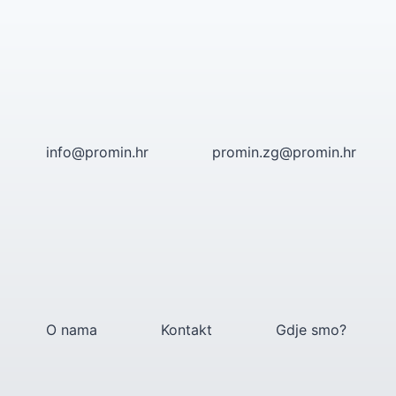
Skip
to
content
info@promin.hr
promin.zg@promin.hr
O nama
Kontakt
Gdje smo?