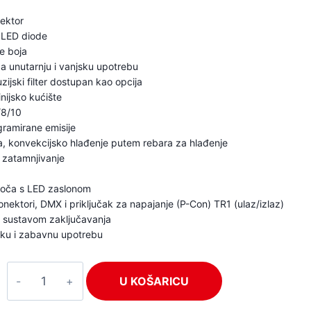
ektor
 LED diode
e boja
za unutarnju i vanjsku upotrebu
zijski filter dostupan kao opcija
nijsko kućište
/8/10
gramirane emisije
a, konvekcijsko hlađenje putem rebara za hlađenje
zatamnjivanje
loča s LED zaslonom
nektori, DMX i priključak za napajanje (P-Con) TR1 (ulaz/izlaz)
 sustavom zaključavanja
sku i zabavnu upotrebu
BeamZ
U KOŠARICU
Pro
STARCOLOR