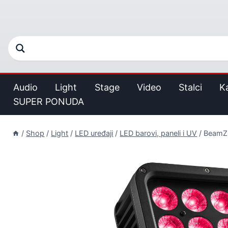
Audio
Light
Stage
Video
Stalci
K
SUPER PONUDA
/
Shop
/
Light
/
LED uređaji
/
LED barovi, paneli i UV
/
BeamZ