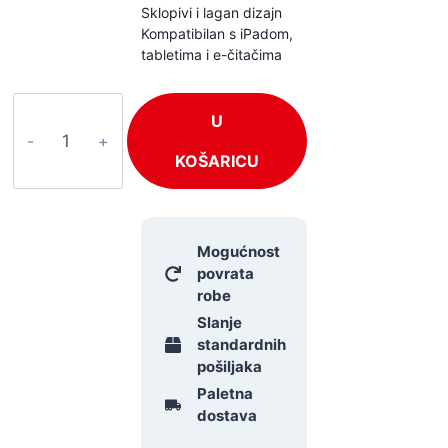
Sklopivi i lagan dizajn
Kompatibilan s iPadom,
tabletima i e-čitačima
Vonyx
U
S10TH
količina
KOŠARICU
Mogućnost
povrata
robe
Slanje
standardnih
pošiljaka
Paletna
dostava