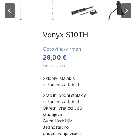
Vonyx S10TH
Gotovina/virman
28,00
€
MPC:
35,00
€
Sklopivi stalak s
držačem za tablet
Stabilni podni stalak s
držačem za tablet
Okretni vrat od 360
stupnjeva
Čvrst i izdržljiv
Jednostavno
podešavanje visine