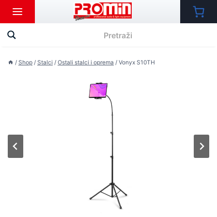
Skip
to
content
/
Shop
/
Stalci
/
Ostali stalci i oprema
/
Vonyx S10TH