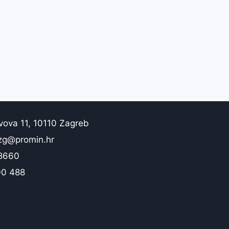
vova 11, 10110 Zagreb
zg@promin.hr
 8660
00 488