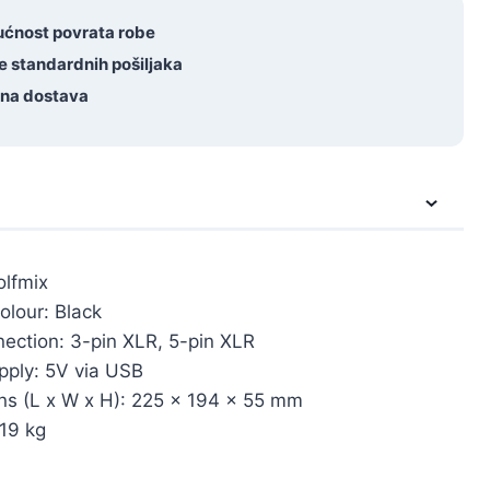
ćnost povrata robe
e standardnih pošiljaka
tna dostava
olfmix
olour: Black
ection: 3-pin XLR, 5-pin XLR
pply: 5V via USB
ns (L x W x H): 225 x 194 x 55 mm
.19 kg