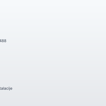
 488
talacije