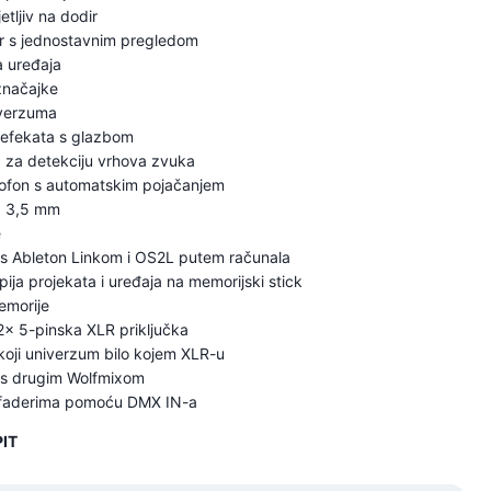
etljiv na dodir
or s jednostavnim pregledom
a uređaja
 značajke
verzuma
a efekata s glazbom
p za detekciju vrhova zvuka
ofon s automatskim pojačanjem
od 3,5 mm
e
a s Ableton Linkom i OS2L putem računala
ija projekata i uređaja na memorijski stick
emorije
2x 5-pinska XLR priključka
o koji univerzum bilo kojem XLR-u
a s drugim Wolfmixom
 faderima pomoću DMX IN-a
IT