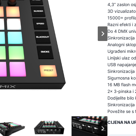
4,3” zaslon osj
3D vizualizat
15000+ profil
Razni efekti i
Do 4 DMX uni
Sinkronizacij
Analogni sklo
Ugrađeni mikr
Linijski ulaz 
USB napajanj
Sinkronizacij
Sigurnosna kop
16 MB flash m
2x 3-pinska i 
Dodijelite bil
Sinkronizacij
Povežite se s
CIJENA NA UP