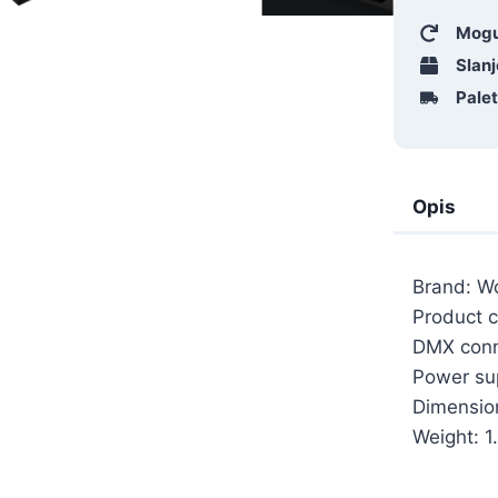
Mogu
Slanj
Pale
Opis
Brand: W
Product c
DMX conn
Power su
Dimensio
Weight: 1