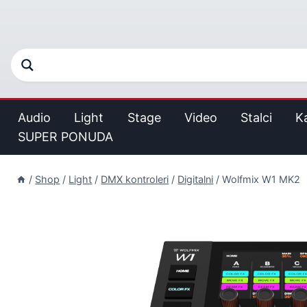
Audio
Light
Stage
Video
Stalci
K
SUPER PONUDA
/
Shop
/
Light
/
DMX kontroleri
/
Digitalni
/
Wolfmix W1 MK2