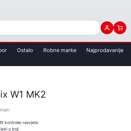
bor
Ostalo
Robne marke
Najprodavanije
ix W1 MK2
rman
X kontroler rasvjete
ipki u boji