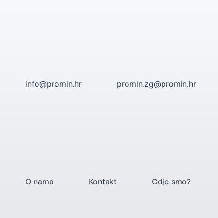
Skip
to
content
info@promin.hr
promin.zg@promin.hr
O nama
Kontakt
Gdje smo?