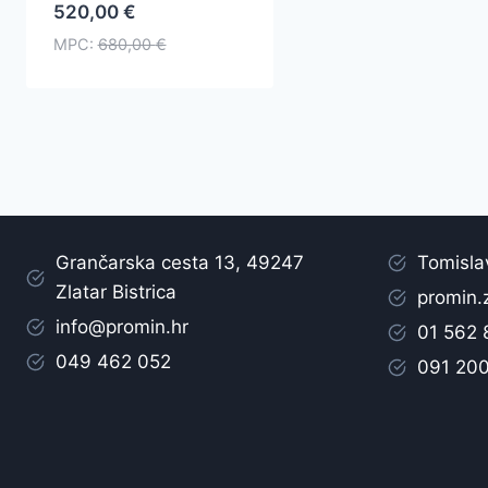
520,00
€
MPC:
680,00
€
Grančarska cesta 13, 49247
Tomisla
Zlatar Bistrica
promin.
info@promin.hr
01 562
049 462 052
091 20