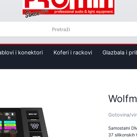
ablovi i konektori
Koferi i rackovi
Glazbala i pri
Wolfm
Gotovina/vi
Samostalni DM
37 silikonskih t