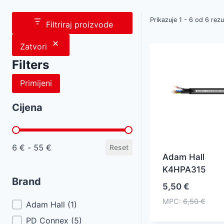
Prikazuje 1 - 6 od 6 rezu
Filtriraj proizvode
Zatvori
Filters
Primijeni
Cijena
Cijena
6 € - 55 €
Reset
Adam Hall
K4HPA315
Brand
5,50
€
MPC:
6,50
€
Brand
Adam Hall
(1)
PD Connex
(5)