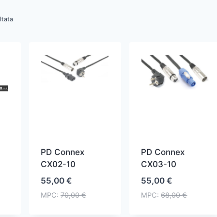
ltata
PD Connex
PD Connex
CX02-10
CX03-10
55,00
€
55,00
€
MPC:
70,00
€
MPC:
68,00
€