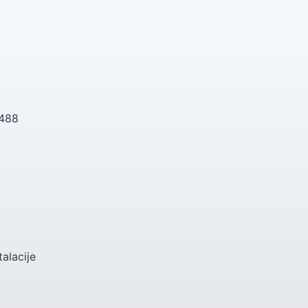
 488
talacije