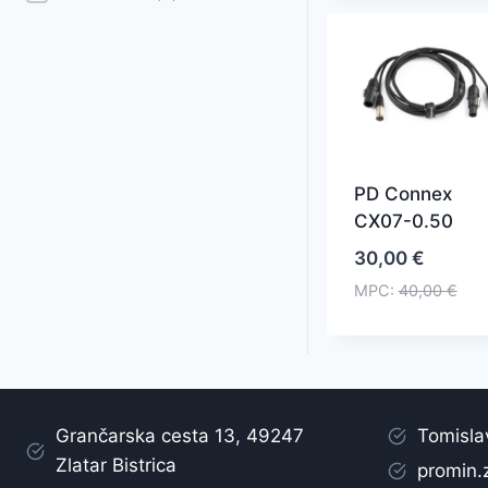
PD Connex
CX07-0.50
30,00
€
MPC:
40,00
€
Grančarska cesta 13, 49247
Tomisla
Zlatar Bistrica
promin.