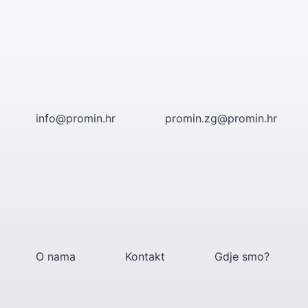
Skip
to
content
info@promin.hr
promin.zg@promin.hr
O nama
Kontakt
Gdje smo?