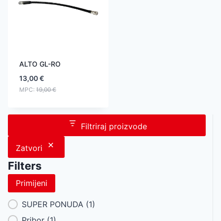
ALTO GL-RO
13,00
€
MPC:
19,00
€
Filtriraj proizvode
Zatvori
Filters
Primijeni
Category Facet
SUPER PONUDA
(1)
Pribor
(1)