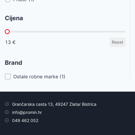
Cijena
Cijena
13 €
Reset
Brand
Brand
Ostale robne marke
(1)
Grančarska cesta 13, 49247 Zlatar Bistrica
info@promin.hr
049 462 052