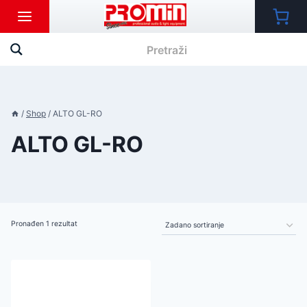
Skip
to
content
/
Shop
/
ALTO GL-RO
ALTO GL-RO
Pronađen 1 rezultat