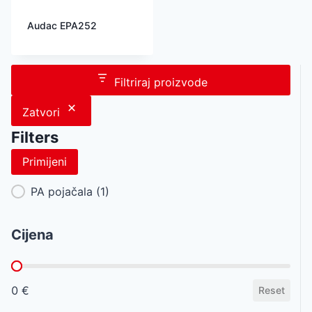
Audac EPA252
Filtriraj proizvode
Zatvori
Filters
Primijeni
Category Facet
PA pojačala
(1)
Cijena
Cijena
0 €
Reset