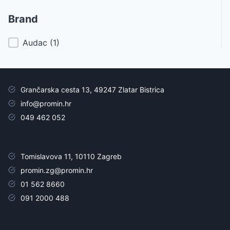
Brand
Brand
Audac
(1)
Grančarska cesta 13, 49247 Zlatar Bistrica
info@promin.hr
049 462 052
Tomislavova 11, 10110 Zagreb
promin.zg@promin.hr
01 562 8660
091 2000 488