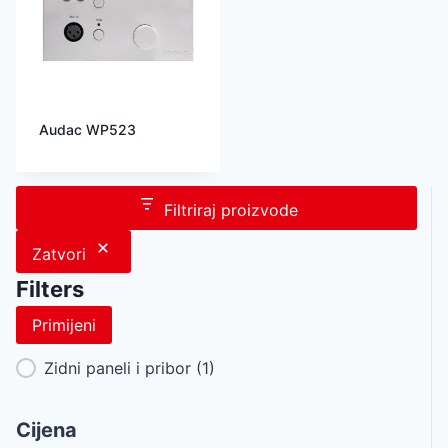
Audac WP523
Filtriraj proizvode
Zatvori
Filters
Primijeni
Category Facet
Zidni paneli i pribor
(1)
Cijena