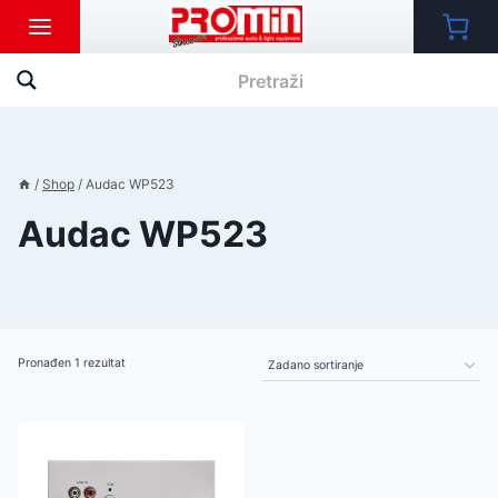
Skip
to
content
/
Shop
/
Audac WP523
Audac WP523
Pronađen 1 rezultat