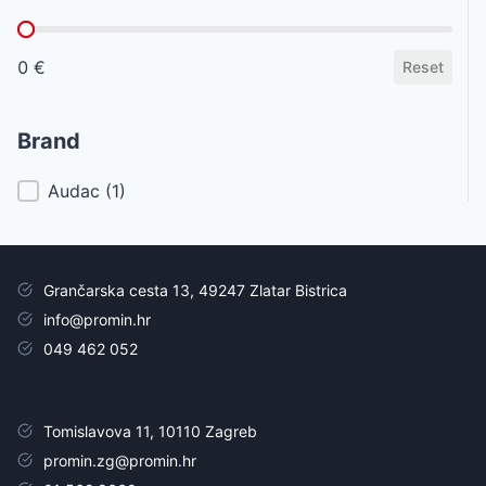
Cijena
0 €
Reset
Brand
Brand
Audac
(1)
Grančarska cesta 13, 49247 Zlatar Bistrica
info@promin.hr
049 462 052
Tomislavova 11, 10110 Zagreb
promin.zg@promin.hr