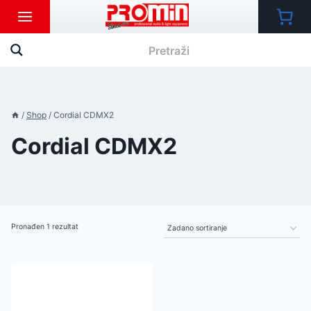
Skip
to
content
/
Shop
/
Cordial CDMX2
Cordial CDMX2
Pronađen 1 rezultat