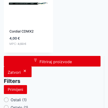
Cordial CDMX2
4,00
€
MPC:
4,50
€
Filtriraj proizvode
Zatvori
Filters
Primijeni
Category Facet
Ostali
(1)
Ostalo
(1)