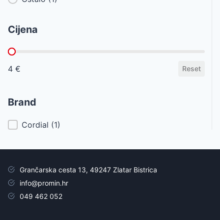
Cijena
Cijena
4 €
Reset
Brand
Brand
Cordial
(1)
Grančarska cesta 13, 49247 Zlatar Bistrica
info@promin.hr
049 462 052