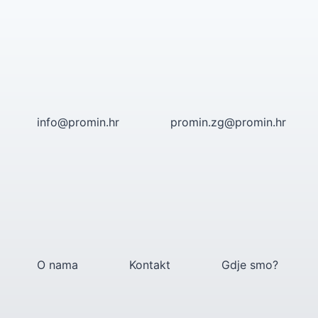
Skip
to
content
info@promin.hr
promin.zg@promin.hr
O nama
Kontakt
Gdje smo?