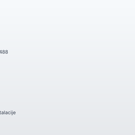
 488
talacije