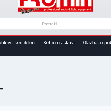
ablovi i konektori
Koferi i rackovi
Glazbala i pri
L