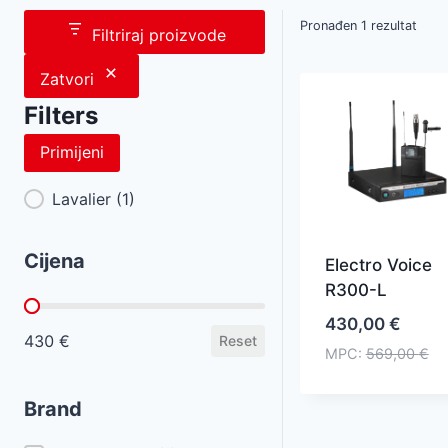
Pronađen 1 rezultat
Filtriraj proizvode
Zatvori
Filters
Primijeni
Category Facet
Lavalier
(1)
Cijena
Electro Voice
R300-L
Cijena
430,00
€
430 €
Reset
MPC:
569,00
€
Brand