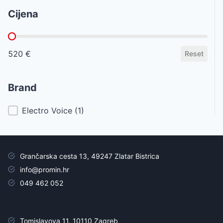
Cijena
Cijena
520 €
Reset
Brand
Brand
Electro Voice
(1)
Grančarska cesta 13, 49247 Zlatar Bistrica
info@promin.hr
049 462 052
Tomislavova 11, 10110 Zagreb