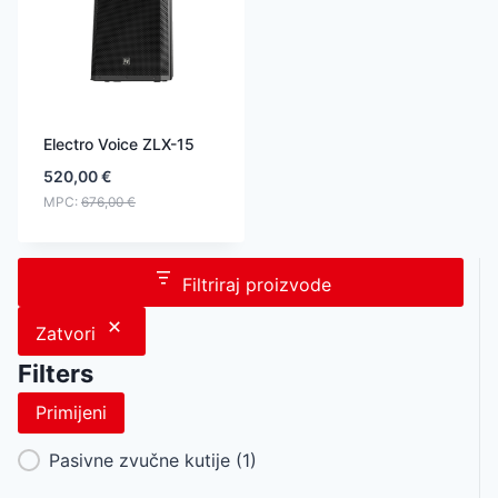
Electro Voice ZLX-15
520,00
€
MPC:
676,00
€
Filtriraj proizvode
Zatvori
Filters
Primijeni
Category Facet
Pasivne zvučne kutije
(1)