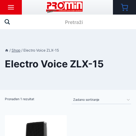
Skip
to
content
/
Shop
/
Electro Voice ZLX-15
Electro Voice ZLX-15
Pronađen 1 rezultat