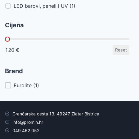
LED barovi, paneli i UV
(1)
Cijena
Cijena
120 €
Reset
Brand
Brand
Eurolite
(1)
Grančarska cesta 13, 49247 Zlatar Bistrica
info@promin.hr
049 462 052