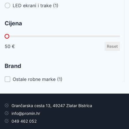
LED ekrani i trake
(1)
Cijena
Cijena
50 €
Reset
Brand
Brand
Ostale robne marke
(1)
Grančarska cesta 13, 49247 Zlatar Bistrica
info@promin.hr
049 462 052