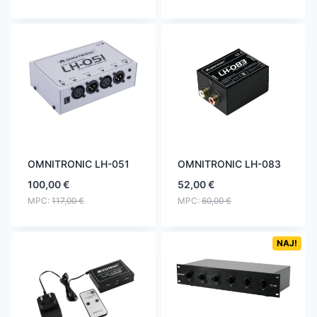
OMNITRONIC LH-051
OMNITRONIC LH-083
100,00
€
52,00
€
MPC:
117,00
€
MPC:
60,00
€
NAJ!