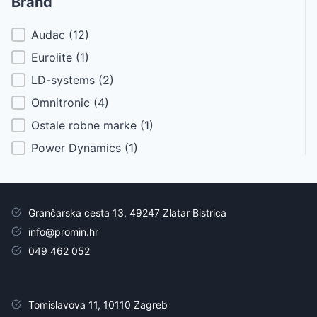
Brand
Brand
Audac
(12)
Eurolite
(1)
LD-systems
(2)
Omnitronic
(4)
Ostale robne marke
(1)
Power Dynamics
(1)
Grančarska cesta 13, 49247 Zlatar Bistrica
info@promin.hr
049 462 052
Tomislavova 11, 10110 Zagreb