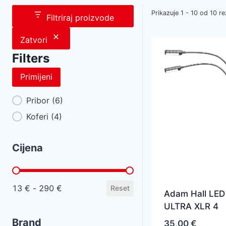
Prikazuje 1 - 10 od 10 re
Filtriraj proizvode
Zatvori
Filters
Primijeni
Category Facet
Pribor
(6)
Koferi
(4)
Cijena
Cijena
13 € - 290 €
Reset
Adam Hall LED
ULTRA XLR 4
Brand
35,00
€