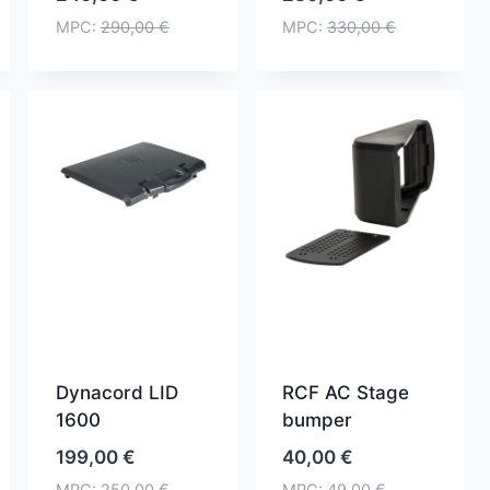
MPC:
290,00
€
MPC:
330,00
€
Dynacord LID
RCF AC Stage
1600
bumper
199,00
€
40,00
€
MPC:
250,00
€
MPC:
49,00
€