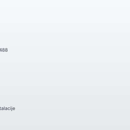
 488
talacije