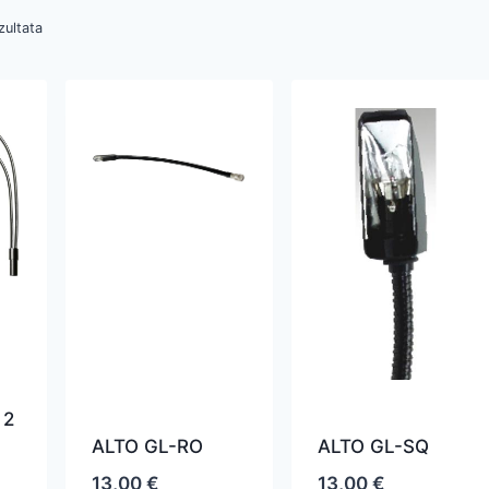
zultata
 2
ALTO GL-RO
ALTO GL-SQ
13,00
€
13,00
€