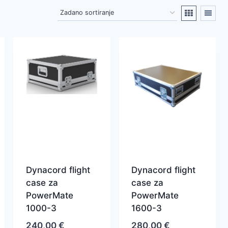
Dynacord flight
Dynacord flight
case za
case za
PowerMate
PowerMate
1000-3
1600-3
240,00
€
280,00
€