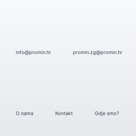
Skip
to
content
info@promin.hr
promin.zg@promin.hr
O nama
Kontakt
Gdje smo?