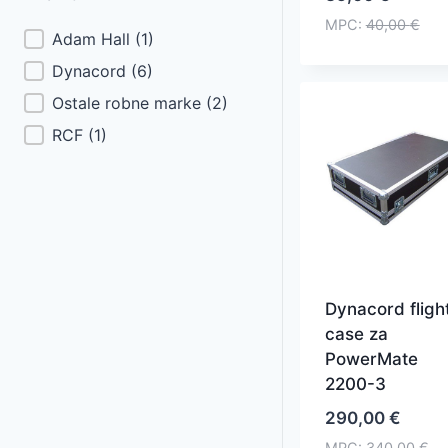
MPC:
40,00
€
Brand
Adam Hall
(1)
Dynacord
(6)
Ostale robne marke
(2)
RCF
(1)
Dynacord fligh
case za
PowerMate
2200-3
290,00
€
MPC:
340,00
€