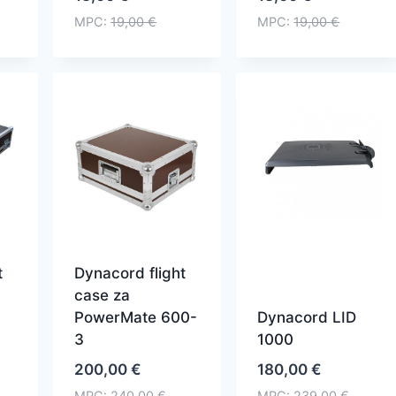
MPC:
19,00
€
MPC:
19,00
€
t
Dynacord flight
case za
PowerMate 600-
Dynacord LID
3
1000
200,00
€
180,00
€
MPC:
240,00
€
MPC:
239,00
€