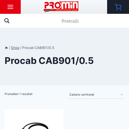
Skip
to
content
/
Shop
/
Procab CAB901/0.5
Procab CAB901/0.5
Pronađen 1 rezultat