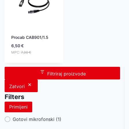
Procab CAB901/1.5
6,50
€
MPC:
7,30
€
Filtriraj proizvode
Zatvori
Filters
Primijeni
Category Facet
Gotovi mikrofonski
(1)