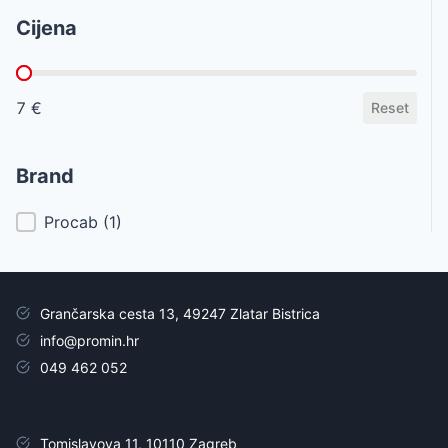
Cijena
Cijena
7 €
Reset
Brand
Brand
Procab
(1)
Grančarska cesta 13, 49247 Zlatar Bistrica
info@promin.hr
049 462 052
Tomislavova 11, 10110 Zagreb