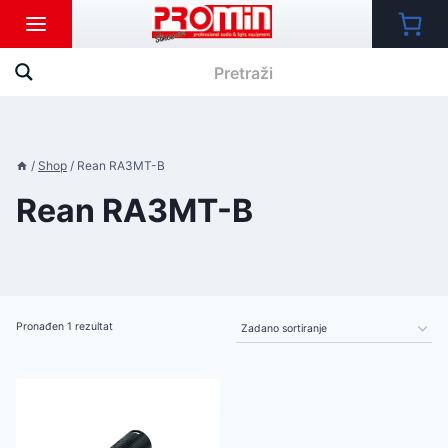
Skip
to
content
/
Shop
/
Rean RA3MT-B
Rean RA3MT-B
Pronađen 1 rezultat