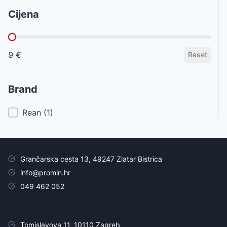
Cijena
Cijena
9 €
Reset
Brand
Brand
Rean
(1)
Grančarska cesta 13, 49247 Zlatar Bistrica
info@promin.hr
049 462 052
Tomislavova 11, 10110 Zagreb