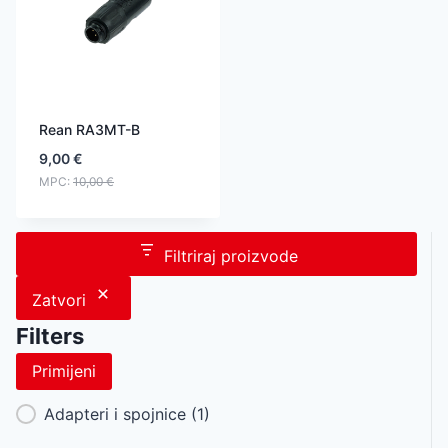
Rean RA3MT-B
9,00
€
MPC:
10,00
€
Filtriraj proizvode
Zatvori
Filters
Primijeni
Category Facet
Adapteri i spojnice
(1)