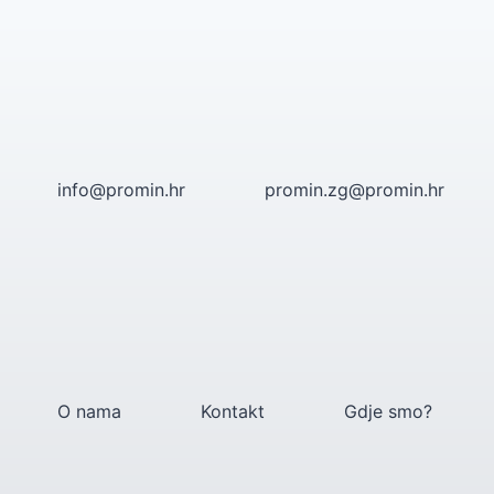
Skip
to
content
info@promin.hr
promin.zg@promin.hr
O nama
Kontakt
Gdje smo?