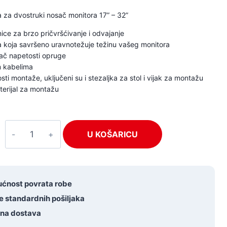
 za dvostruki nosač monitora 17” – 32”
ice za brzo pričvršćivanje i odvajanje
a koja savršeno uravnotežuje težinu vašeg monitora
ač napetosti opruge
m kabelima
ti montaže, uključeni su i stezaljka za stol i vijak za montažu
terijal za montažu
Audizio
U KOŠARICU
MAD20G
količina
ćnost povrata robe
e standardnih pošiljaka
tna dostava