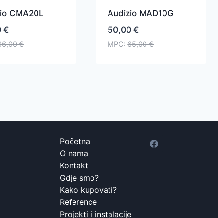
zio CMA20L
Audizio MAD10G
0
€
50,00
€
66,00
€
MPC:
65,00
€
Početna
O nama
Kontakt
Gdje smo?
Kako kupovati?
Reference
Projekti i instalacije