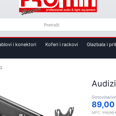
ablovi i konektori
Koferi i rackovi
Glazbala i pri
0G
Audiz
Gotovina/vi
89,0
MPC:
115,00