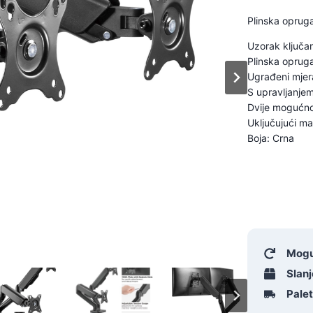
Plinska opruga
Uzorak ključan
Plinska oprug
Ugrađeni mjer
S upravljanje
Dvije mogućnos
Uključujući ma
Boja: Crna
Mogu
Slanj
Pale