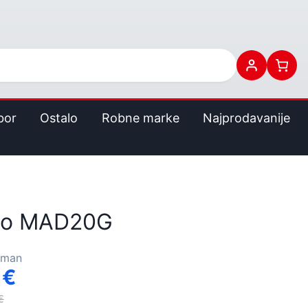
bor
Ostalo
Robne marke
Najprodavanije
io MAD20G
rman
0
€
€