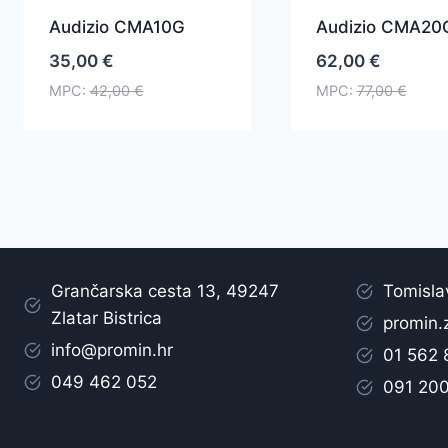
Audizio CMA10G
Audizio CMA20
35,00
€
62,00
€
MPC:
42,00
€
MPC:
77,00
€
Grančarska cesta 13, 49247
Tomisla
Zlatar Bistrica
promin.
info@promin.hr
01 562
049 462 052
091 20