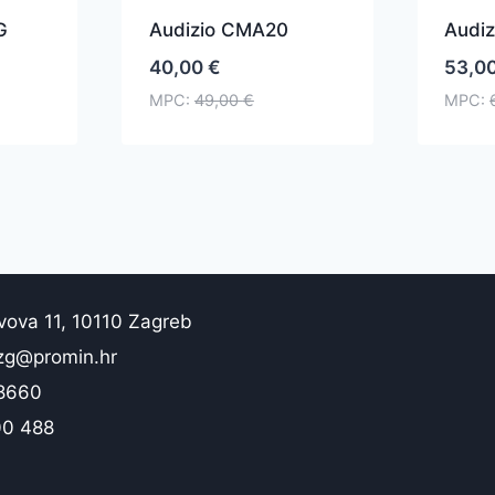
G
Audizio CMA20
Audi
40,00
€
53,0
MPC:
49,00
€
MPC:
vova 11, 10110 Zagreb
zg@promin.hr
 8660
00 488