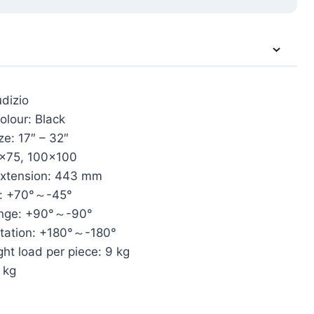
dizio
olour: Black
ze: 17″ – 32″
×75, 100×100
extension: 443 mm
e: +70°～-45°
ange: +90°～-90°
otation: +180°～-180°
ht load per piece: 9 kg
 kg