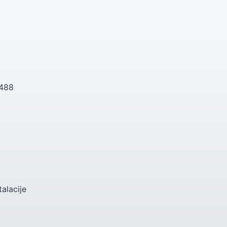
 488
talacije