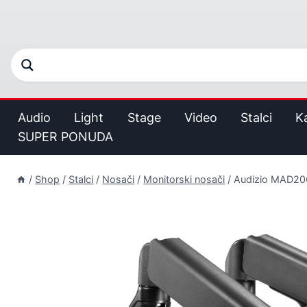
Audio
Light
Stage
Video
Stalci
K
SUPER PONUDA
/
Shop
/
Stalci
/
Nosači
/
Monitorski nosači
/
Audizio MAD2