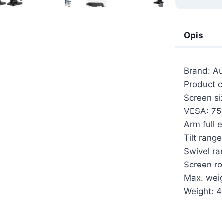
Opis
Brand: Au
Product c
Screen si
VESA: 75
Arm full 
Tilt rang
Swivel r
Screen r
Max. weig
Weight: 4